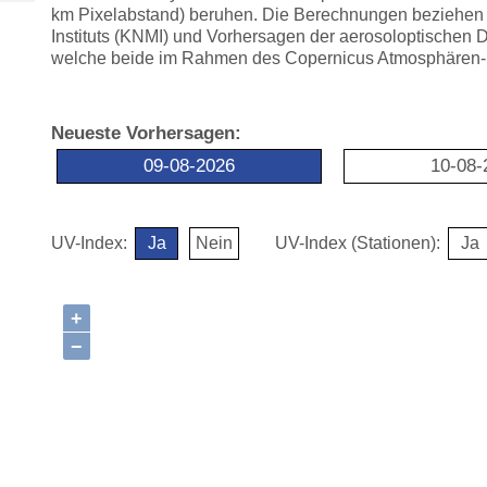
km Pixelabstand) beruhen. Die Berechnungen beziehen
Instituts (KNMI) und Vorhersagen der aerosoloptischen D
welche beide im Rahmen des Copernicus Atmosphären-B
Neueste Vorhersagen:
09-08-2026
10-08-
UV-Index:
Ja
Nein
UV-Index (Stationen):
Ja
+
−